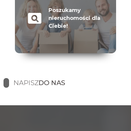
Poszukamy
pageview
nieruchomości dla
Ciebie!
NAPISZ
DO NAS