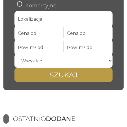
Komercyjne
SZUKAJ
OSTATNIO
DODANE