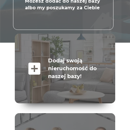
Możesz dodać do naszej bazy
albo my poszukamy za Ciebie
Dodaj swoją
add_box
nieruchomość do
naszej bazy!