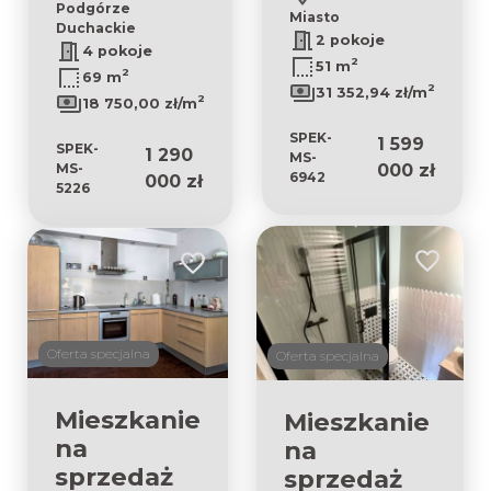
Podgórze
Miasto
Duchackie
2 pokoje
4 pokoje
2
51 m
2
69 m
2
31 352,94 zł/m
2
18 750,00 zł/m
SPEK-
1 599
SPEK-
1 290
MS-
000 zł
MS-
6942
000 zł
5226
Dodaj do 
Dodaj do ulubionych
Oferta specjalna
Oferta specjalna
Mieszkanie
Mieszkanie
na
na
sprzedaż
sprzedaż