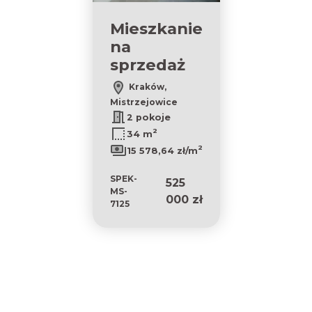
Mieszkanie
na
sprzedaż
Kraków,
Mistrzejowice
2 pokoje
2
34 m
2
15 578,64 zł/m
SPEK-
525
MS-
000 zł
7125