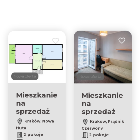
Dodaj do 
Dodaj do ulubionych
Nowa oferta
Nowa oferta
Mieszkanie
Mieszkanie
na
na
sprzedaż
sprzedaż
Kraków, Nowa
Kraków, Prądnik
Huta
Czerwony
2 pokoje
2 pokoje