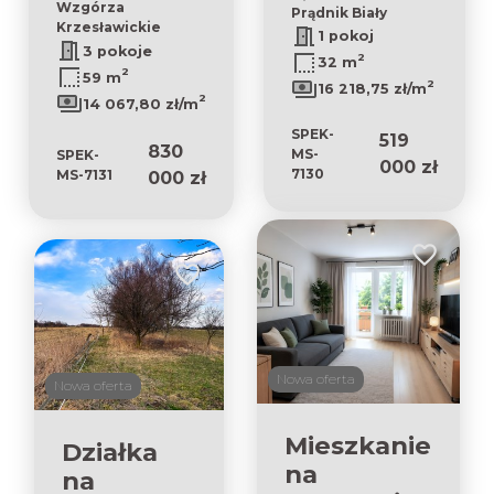
Wzgórza
Prądnik Biały
Krzesławickie
1 pokoj
3 pokoje
2
32 m
2
59 m
2
16 218,75 zł/m
2
14 067,80 zł/m
SPEK-
519
830
MS-
SPEK-
000 zł
7130
MS-7131
000 zł
Dodaj do u
Dodaj do ulubionych
Nowa oferta
Nowa oferta
Mieszkanie
Działka
na
na