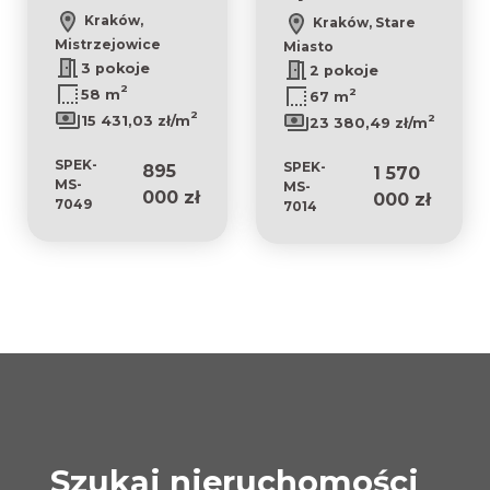
Kraków,
Kraków, Stare
Mistrzejowice
Miasto
3 pokoje
2 pokoje
2
2
58 m
67 m
2
2
15 431,03 zł/m
23 380,49 zł/m
SPEK-
SPEK-
895
1 570
MS-
MS-
000 zł
000 zł
7049
7014
Szukaj nieruchomości