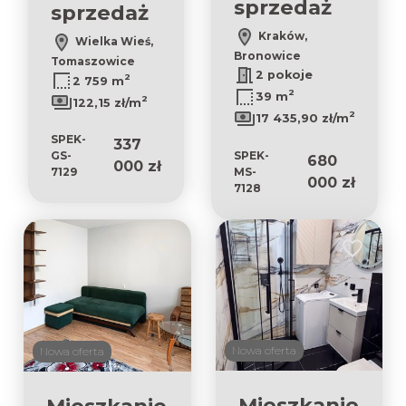
sprzedaż
sprzedaż
Kraków,
Wielka Wieś,
Bronowice
Tomaszowice
2 pokoje
2
2 759 m
2
39 m
2
122,15 zł/m
2
17 435,90 zł/m
SPEK-
337
SPEK-
GS-
680
000 zł
MS-
7129
000 zł
7128
Dodaj do ulubionych
Dodaj do 
Nowa oferta
Nowa oferta
Mieszkanie
Mieszkanie