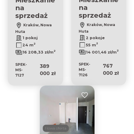
na
na
sprzedaż
sprzedaż
Kraków, Nowa
Kraków, Nowa
Huta
Huta
2 pokoje
1 pokoj
2
2
55 m
24 m
2
2
14 001,46 zł/m
16 208,33 zł/m
SPEK-
SPEK-
767
389
MS-
MS-
000 zł
000 zł
7126
7127
Dodaj do ulubionych
Nowa oferta