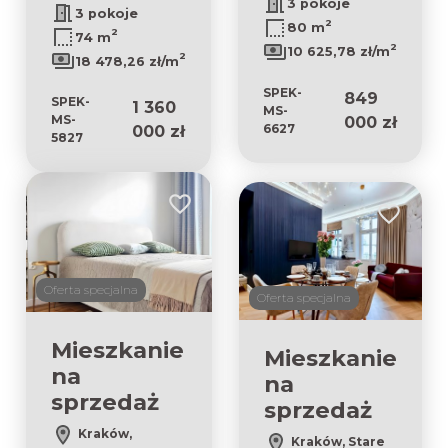
3 pokoje
3 pokoje
2
80 m
2
74 m
2
10 625,78 zł/m
2
18 478,26 zł/m
SPEK-
849
SPEK-
1 360
MS-
MS-
000 zł
6627
000 zł
5827
Dodaj do ulubionych
Dodaj do 
Oferta specjalna
Oferta specjalna
Mieszkanie
Mieszkanie
na
na
sprzedaż
sprzedaż
Kraków,
Kraków, Stare