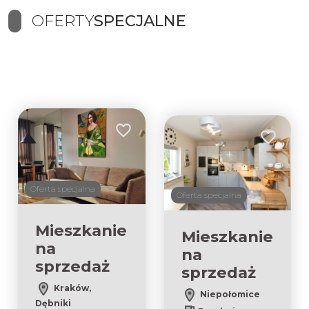
OFERTY
SPECJALNE
Dodaj do ulubionych
Dodaj do 
Oferta specjalna
Oferta specjalna
Mieszkanie
Mieszkanie
na
na
sprzedaż
sprzedaż
Kraków,
Niepołomice
Dębniki