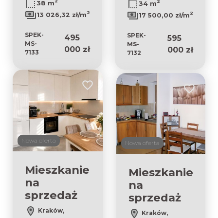
2
2
38 m
34 m
2
2
13 026,32 zł/m
17 500,00 zł/m
SPEK-
SPEK-
495
595
MS-
MS-
000 zł
000 zł
7133
7132
Dodaj do ulubionych
Dodaj do 
Nowa oferta
Nowa oferta
Mieszkanie
Mieszkanie
na
na
sprzedaż
sprzedaż
Kraków,
Kraków,