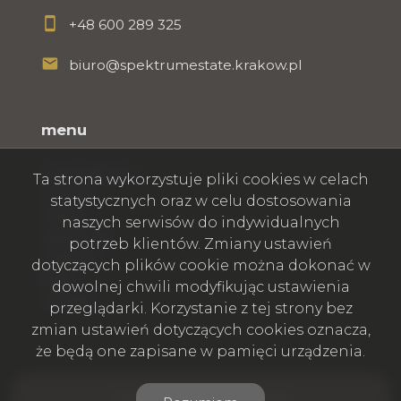
+48 600 289 325
biuro@spektrumestate.krakow.pl
menu
Strona główna
Ta strona wykorzystuje pliki cookies w celach
O firmie
statystycznych oraz w celu dostosowania
Oferty
naszych serwisów do indywidualnych
Zgłoszenia
potrzeb klientów. Zmiany ustawień
Ulubione
dotyczących plików cookie można dokonać w
Blog
dowolnej chwili modyfikując ustawienia
Kontakt
przeglądarki. Korzystanie z tej strony bez
zmian ustawień dotyczących cookies oznacza,
że będą one zapisane w pamięci urządzenia.
Firma Spektrum Estate © 2026