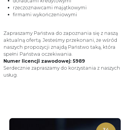
doradcami kredytowymi
rzeczoznawcami majątkowymi
firmami wykończeniowymi
Zapraszamy Państwa do zapoznania się z naszą
aktualną ofertą. Jesteśmy przekonani, że wśród
naszych propozycji znajdą Państwo taką, która
spełni Państwa oczekiwania.
Numer licencji zawodowej: 5989
Serdecznie zapraszamy do korzystania z naszych
usług.
34