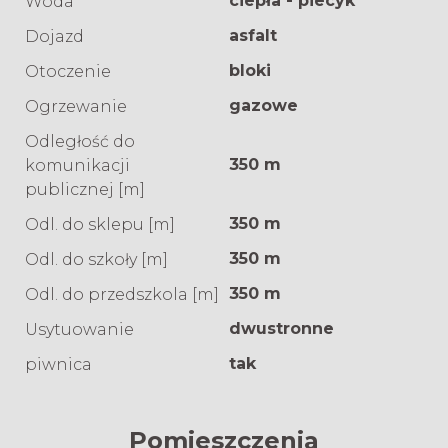
ciepła - piecyk
Woda
asfalt
Dojazd
bloki
Otoczenie
gazowe
Ogrzewanie
Odległość do
350 m
komunikacji
publicznej [m]
350 m
Odl. do sklepu [m]
350 m
Odl. do szkoły [m]
350 m
Odl. do przedszkola [m]
dwustronne
Usytuowanie
tak
piwnica
Pomieszczenia