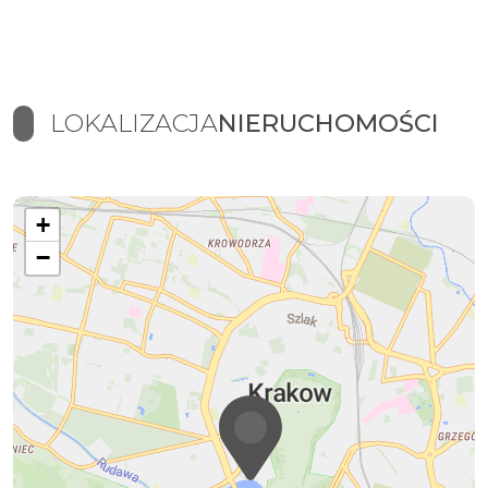
LOKALIZACJA
NIERUCHOMOŚCI
+
−