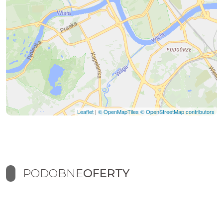
Leaflet
|
© OpenMapTiles
© OpenStreetMap contributors
PODOBNE
OFERTY