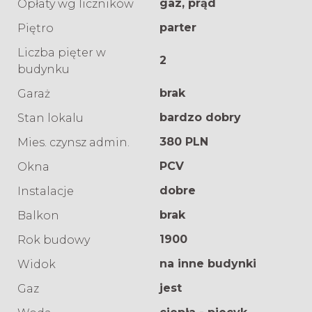
gaz, prąd
Opłaty wg liczników
parter
Piętro
Liczba pięter w
2
budynku
brak
Garaż
bardzo dobry
Stan lokalu
380 PLN
Mies. czynsz admin.
PCV
Okna
dobre
Instalacje
brak
Balkon
1900
Rok budowy
na inne budynki
Widok
jest
Gaz