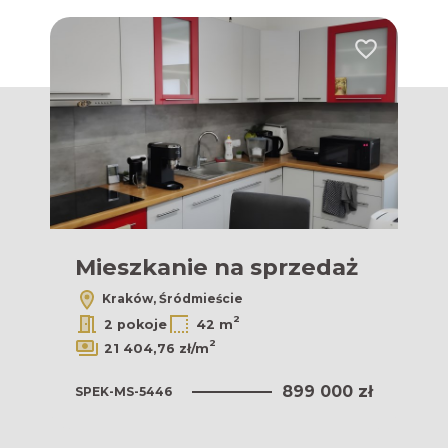
Dodaj do ulubionych
Dodaj do ulub
ż
Mieszkanie na sprzedaż
M
Kraków, Śródmieście
2
2 pokoje
42 m
2
21 404,76 zł/m
 zł
899 000 zł
SPEK-MS-5446
SPE