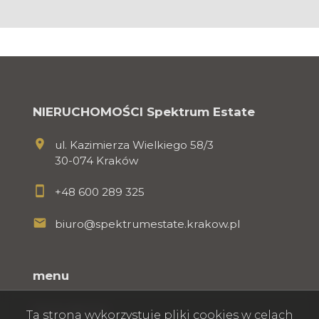
NIERUCHOMOŚCI Spektrum Estate
ul. Kazimierza Wielkiego 58/3
30-074 Kraków
+48 600 289 325
biuro@spektrumestate.krakow.pl
menu
Strona główna
Ta strona wykorzystuje pliki cookies w celach